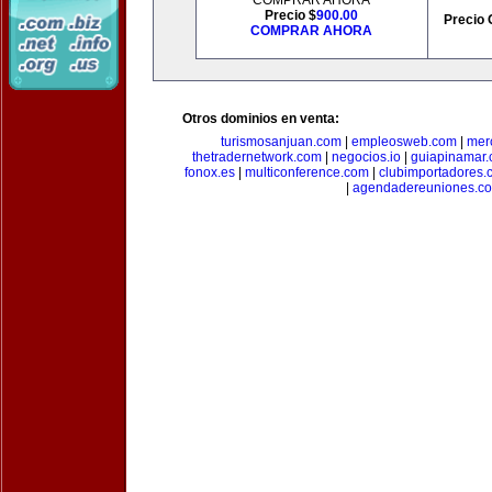
COMPRAR AHORA
Precio $
900.00
Precio 
COMPRAR AHORA
Otros dominios en venta:
turismosanjuan.com
|
empleosweb.com
|
mer
thetradernetwork.com
|
negocios.io
|
guiapinamar
fonox.es
|
multiconference.com
|
clubimportadores.
|
agendadereuniones.c