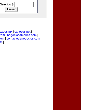
Ofrecido $
cados.mx
|
exitosos.net
|
.com
|
negociosamerica.com
|
com
|
contactodenegocios.com
om
|