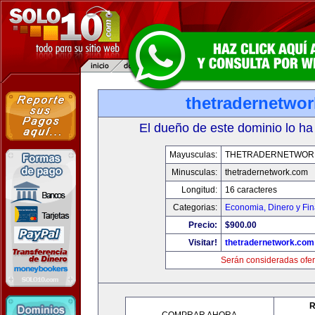
thetradernetwo
El dueño de este dominio lo ha
Mayusculas:
THETRADERNETWOR
Minusculas:
thetradernetwork.com
Longitud:
16 caracteres
Categorias:
Economia, Dinero y Fi
Precio:
$900.00
Visitar!
thetradernetwork.com
Serán consideradas ofer
R