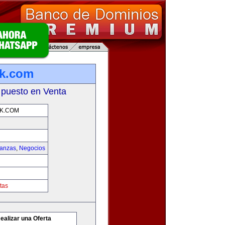
rk.com
 puesto en Venta
K.COM
nanzas
,
Negocios
tas
ealizar una Oferta