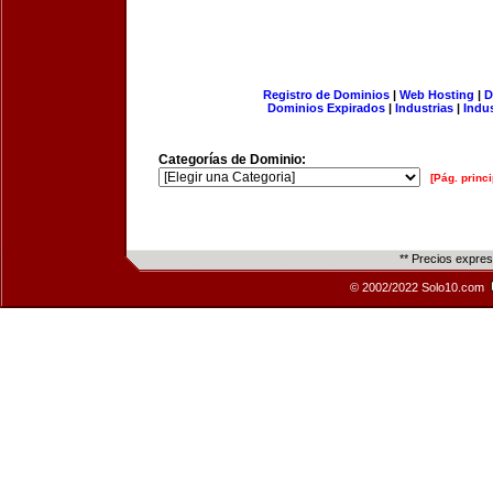
Registro de Dominios
|
Web Hosting
|
D
Dominios Expirados
|
Industrias
|
Indu
Categorías de Dominio:
[Pág. princi
** Precios expre
© 2002/2022 Solo10.com