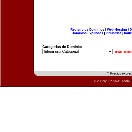
Registro de Dominios
|
Web Hosting
|
D
Dominios Expirados
|
Industrias
|
Indu
Categorías de Dominio:
[Pág. princi
** Precios expre
© 2002/2022 Solo10.com