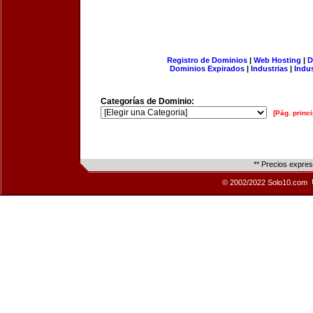
Registro de Dominios
|
Web Hosting
|
D
Dominios Expirados
|
Industrias
|
Indu
Categorías de Dominio:
[Pág. princi
** Precios expre
© 2002/2022 Solo10.com