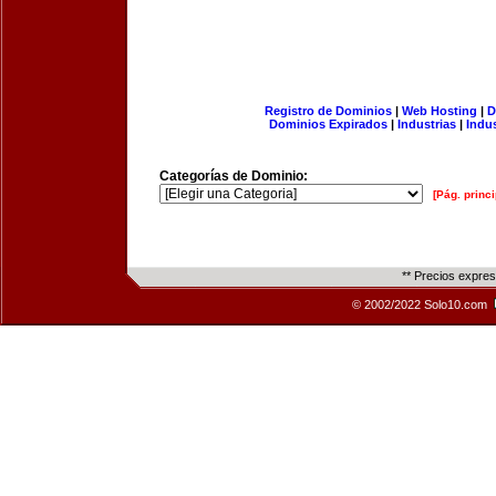
Registro de Dominios
|
Web Hosting
|
D
Dominios Expirados
|
Industrias
|
Indu
Categorías de Dominio:
[Pág. princi
** Precios expre
© 2002/2022 Solo10.com