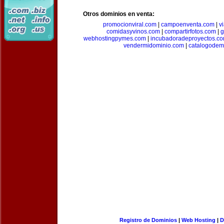
Otros dominios en venta:
promocionviral.com
|
campoenventa.com
|
v
comidasyvinos.com
|
compartirfotos.com
|
g
webhostingpymes.com
|
incubadoradeproyectos.c
vendermidominio.com
|
catalogodem
Registro de Dominios
|
Web Hosting
|
D