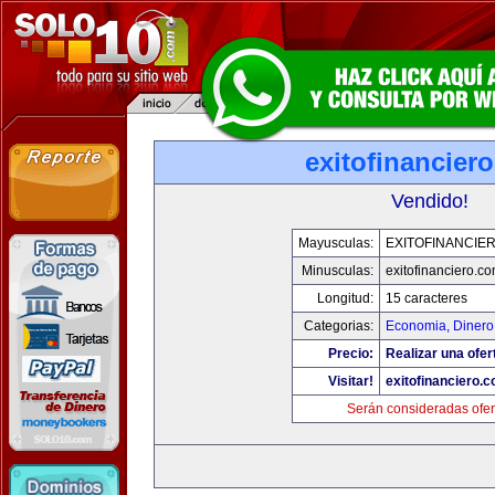
exitofinancier
Vendido!
Mayusculas:
EXITOFINANCIE
Minusculas:
exitofinanciero.c
Longitud:
15 caracteres
Categorias:
Economia, Dinero
Precio:
Realizar una ofer
Visitar!
exitofinanciero.
Serán consideradas ofer