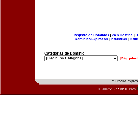
Registro de Dominios
|
Web Hosting
|
D
Dominios Expirados
|
Industrias
|
Indu
Categorías de Dominio:
[Pág. princi
** Precios expre
© 2002/2022 Solo10.com