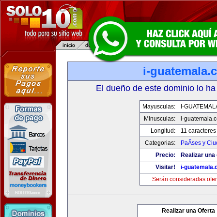
i-guatemala.
El dueño de este dominio lo ha
Mayusculas:
I-GUATEMAL
Minusculas:
i-guatemala.
Longitud:
11 caracteres
Categorias:
PaÃ­ses y Ci
Precio:
Realizar una 
Visitar!
i-guatemala
Serán consideradas ofer
Realizar una Oferta