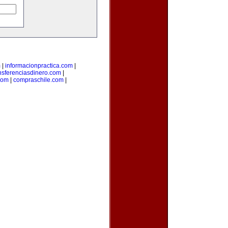
m
|
informacionpractica.com
|
nsferenciasdinero.com
|
com
|
compraschile.com
|