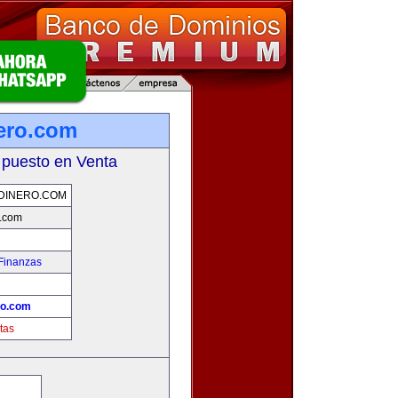
nero.com
 puesto en Venta
DINERO.COM
o.com
Finanzas
ro.com
tas