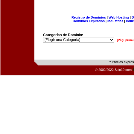
Registro de Dominios
|
Web Hosting
|
D
Dominios Expirados
|
Industrias
|
Indu
Categorías de Dominio:
[Pág. princi
** Precios expre
© 2002/2022 Solo10.com