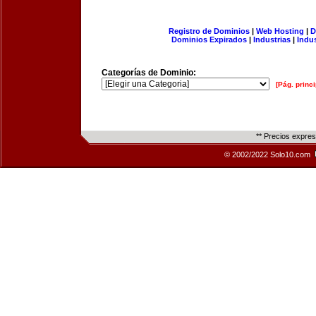
Registro de Dominios
|
Web Hosting
|
D
Dominios Expirados
|
Industrias
|
Indu
Categorías de Dominio:
[Pág. princi
** Precios expre
© 2002/2022 Solo10.com