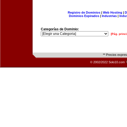
Registro de Dominios
|
Web Hosting
|
D
Dominios Expirados
|
Industrias
|
Indu
Categorías de Dominio:
[Pág. princi
** Precios expre
© 2002/2022 Solo10.com