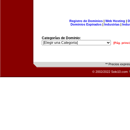
Registro de Dominios
|
Web Hosting
|
D
Dominios Expirados
|
Industrias
|
Indu
Categorías de Dominio:
[Pág. princi
** Precios expre
© 2002/2022 Solo10.com