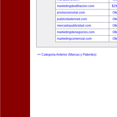
marketingdeafiliacion.com
$2
promocionviral.com
Ofe
publicidadenred.com
Ofe
mercadopublicidad.com
Ofe
marketingdenegocios.com
Ofe
marketingcomercial.com
Ofe
<< Categoria Anterior (Marcas y Patentes)