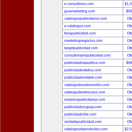
e-consultores.com
$1,
guiamarketing.com
$9
catalogospublicitarios.com
Ofe
e-catalogos.com
Ofe
feriapublicidad.com
Ofe
marketingnegocios.com
Ofe
targetpublicidad.com
Ofe
consultoriaenpublicidad.com
Ofe
publicidadviapublica.com
$9
publicidadestatica.com
Ofe
publicidadrentable.com
Ofe
catalogodeautomoviles.com
Ofe
catalogodevehiculos.com
Ofe
modelospublicitarias.com
Ofe
publicidaduruguay.com
Ofe
publicidadchile.com
Ofe
ventadepublicidad.com
Ofe
catalogosdeproductos.com
$2,