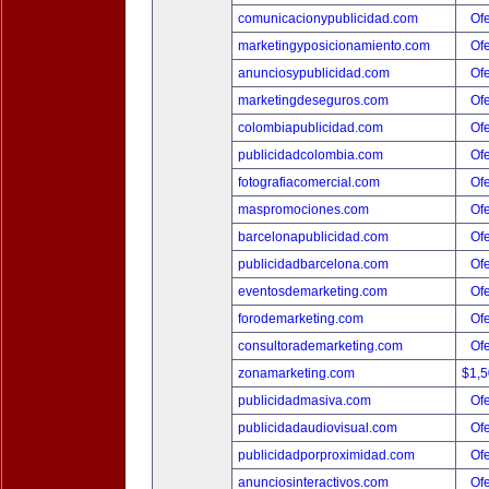
comunicacionypublicidad.com
Ofe
marketingyposicionamiento.com
Ofe
anunciosypublicidad.com
Ofe
marketingdeseguros.com
Ofe
colombiapublicidad.com
Ofe
publicidadcolombia.com
Ofe
fotografiacomercial.com
Ofe
maspromociones.com
Ofe
barcelonapublicidad.com
Ofe
publicidadbarcelona.com
Ofe
eventosdemarketing.com
Ofe
forodemarketing.com
Ofe
consultorademarketing.com
Ofe
zonamarketing.com
$1,
publicidadmasiva.com
Ofe
publicidadaudiovisual.com
Ofe
publicidadporproximidad.com
Ofe
anunciosinteractivos.com
Ofe