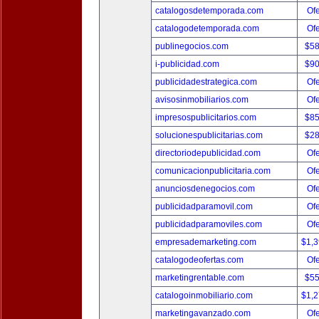
catalogosdetemporada.com
Ofe
catalogodetemporada.com
Ofe
publinegocios.com
$5
i-publicidad.com
$9
publicidadestrategica.com
Ofe
avisosinmobiliarios.com
Ofe
impresospublicitarios.com
$8
solucionespublicitarias.com
$2
directoriodepublicidad.com
Ofe
comunicacionpublicitaria.com
Ofe
anunciosdenegocios.com
Ofe
publicidadparamovil.com
Ofe
publicidadparamoviles.com
Ofe
empresademarketing.com
$1,
catalogodeofertas.com
Ofe
marketingrentable.com
$5
catalogoinmobiliario.com
$1,
marketingavanzado.com
Ofe