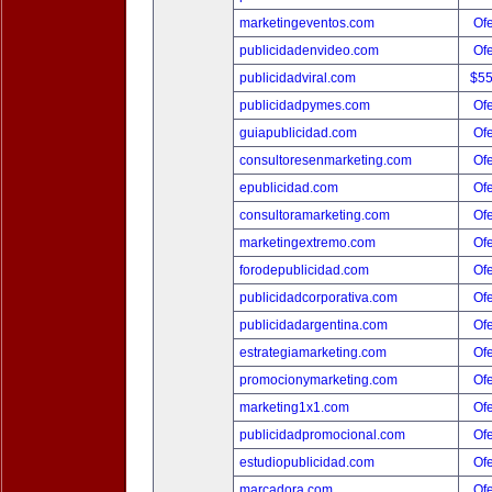
marketingeventos.com
Ofe
publicidadenvideo.com
Ofe
publicidadviral.com
$5
publicidadpymes.com
Ofe
guiapublicidad.com
Ofe
consultoresenmarketing.com
Ofe
epublicidad.com
Ofe
consultoramarketing.com
Ofe
marketingextremo.com
Ofe
forodepublicidad.com
Ofe
publicidadcorporativa.com
Ofe
publicidadargentina.com
Ofe
estrategiamarketing.com
Ofe
promocionymarketing.com
Ofe
marketing1x1.com
Ofe
publicidadpromocional.com
Ofe
estudiopublicidad.com
Ofe
marcadora.com
Ofe