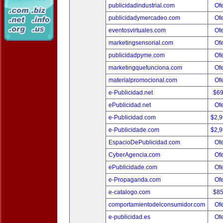
publicidadindustrial.com
Ofe
publicidadymercadeo.com
Ofe
eventosvirtuales.com
Ofe
marketingsensorial.com
Ofe
publicidadpyme.com
Ofe
marketingquefunciona.com
Ofe
materialpromocional.com
Ofe
e-Publicidad.net
$6
ePublicidad.net
Ofe
e-Publicidad.com
$2,
e-Publicidade.com
$2,
EspacioDePublicidad.com
Ofe
CyberAgencia.com
Ofe
ePublicidade.com
Ofe
e-Propaganda.com
Ofe
e-catalogo.com
$8
comportamientodelconsumidor.com
Ofe
e-publicidad.es
Ofe