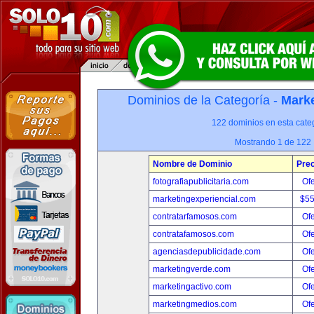
Dominios de la Categoría -
Marke
122 dominios en esta categ
Mostrando 1 de 122
Nombre de Dominio
Prec
fotografiapublicitaria.com
Ofe
marketingexperiencial.com
$5
contratarfamosos.com
Ofe
contratafamosos.com
Ofe
agenciasdepublicidade.com
Ofe
marketingverde.com
Ofe
marketingactivo.com
Ofe
marketingmedios.com
Ofe