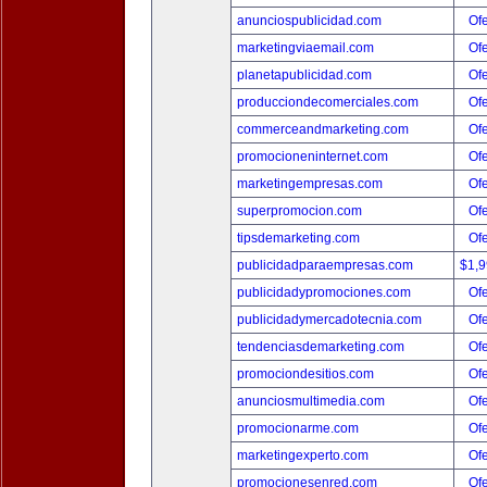
anunciospublicidad.com
Ofe
marketingviaemail.com
Ofe
planetapublicidad.com
Ofe
producciondecomerciales.com
Ofe
commerceandmarketing.com
Ofe
promocioneninternet.com
Ofe
marketingempresas.com
Ofe
superpromocion.com
Ofe
tipsdemarketing.com
Ofe
publicidadparaempresas.com
$1,
publicidadypromociones.com
Ofe
publicidadymercadotecnia.com
Ofe
tendenciasdemarketing.com
Ofe
promociondesitios.com
Ofe
anunciosmultimedia.com
Ofe
promocionarme.com
Ofe
marketingexperto.com
Ofe
promocionesenred.com
Ofe